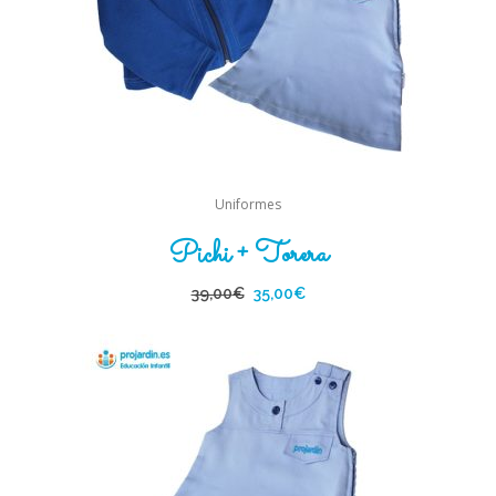
Uniformes
Pichi + Torera
39,00
€
35,00
€