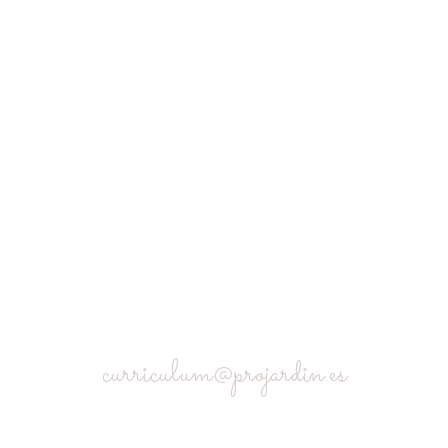
Trabaja con nosotros
Quieres formar parte de nuestro equipo de profesionales.
Haznos llegar tu currículum:
curriculum@projardin.es