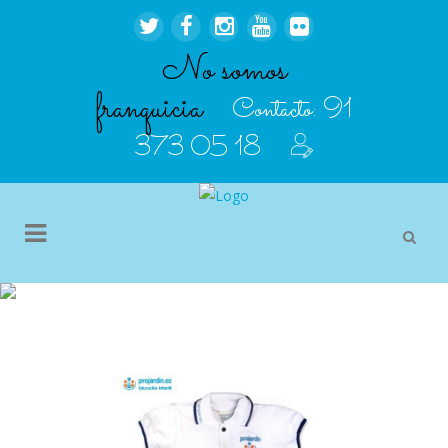
No somos
franquicia
Contacto:
91
373 05 18
SHOP